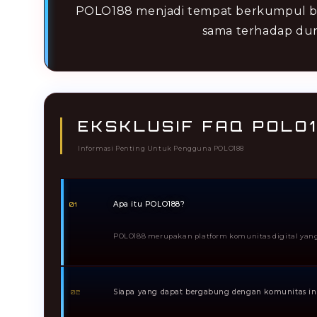
POLO188 menjadi tempat berkumpul ba
sama terhadap du
EKSKLUSIF FAQ POLO
Informasi Penting Untuk Pengguna POLO188
Apa itu POLO188?
01
POLO188 merupakan platform komunitas digital yang
Siapa yang dapat bergabung dengan komunitas in
02