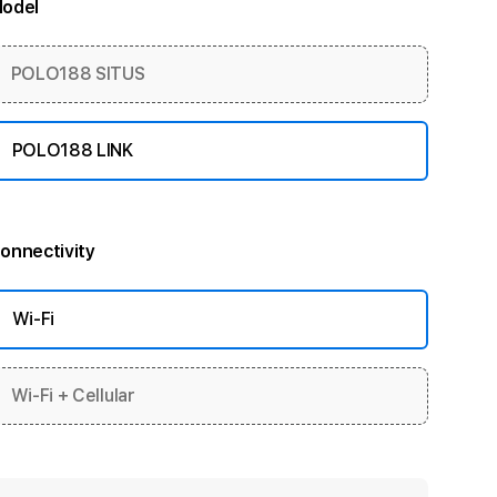
odel
More information
POLO188 SITUS
POLO188 LINK
onnectivity
More information
Wi-Fi
Wi-Fi + Cellular