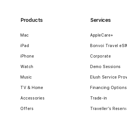
Products
Services
Mac
AppleCare+
iPad
Bonvoi Travel eS
iPhone
Corporate
Watch
Demo Sessions
Music
Elush Service Pro
TV & Home
Financing Options
Accessories
Trade-in
Offers
Traveller’s Reserv