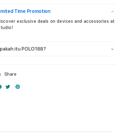
Mahjong
Mahjong
Ways
Ways
imited Time Promotion
&
&
Toto4D
Toto4D
iscover exclusive deals on devices and accessories at
Favorit
Favorit
Studio!
pakah itu POLO188?
Share