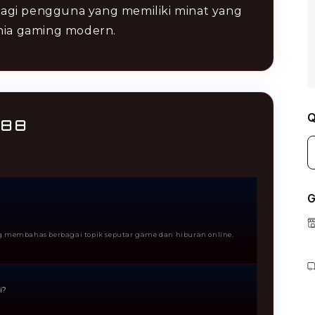
gi pengguna yang memiliki minat yang
nia gaming modern.
Q
188
G
 membahas berbagai topik seputar game dan hiburan online.
i?