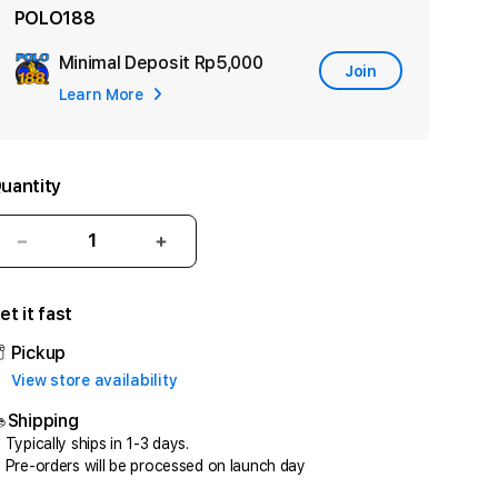
POLO188
Minimal Deposit
Rp5,000
Add
Join
Learn More
Apple
Care
uantity
Decrease
Increase
quantity
quantity
for
for
et it fast
POLO188
POLO188
|
|
Pickup
Lagi
Lagi
View store availability
Banyak
Banyak
Dicari,
Dicari,
Shipping
Portal
Portal
Typically ships in 1-3 days.
Digital
Digital
Pre-orders will be processed on launch day
dengan
dengan