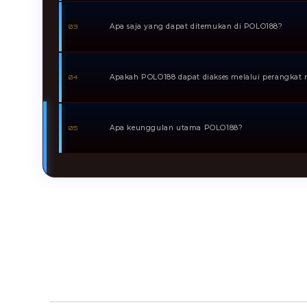
Komunitas ini terbuka bagi semua pengguna yang me
Apa saja yang dapat ditemukan di POLO188?
03
Pengguna dapat menemukan informasi game terbaru, 
Apakah POLO188 dapat diakses melalui perangkat 
04
Ya, platform ini dapat diakses melalui smartphone, t
Apa keunggulan utama POLO188?
05
Komunitas yang aktif, akses yang mudah, dan pemba